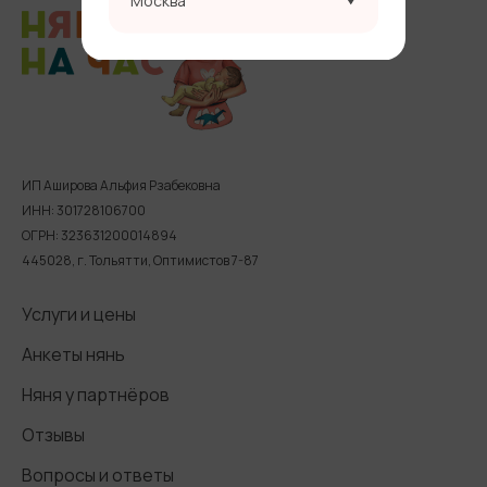
Москва
ИП Аширова Альфия Рзабековна
ИНН: 301728106700
ОГРН: 323631200014894
445028, г. Тольятти, Оптимистов 7-87
Услуги и цены
Анкеты нянь
Няня у партнёров
Отзывы
Вопросы и ответы