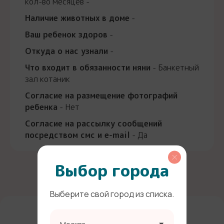
кол-во месяцев -
Наличие животных в доме
-
Ваш ребенок здоров
-
Откуда о нас узнали
-
Что входит в обязанности няни
- Банкетный
зал котаник
Согласие на размещение фотографий
ребенка
- Нет
Согласие на рассылку сообщений
посредством смс и e-mail
- Да
Выбор города
Выберите свой город из списка.