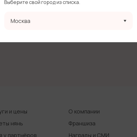
Выберите свой город из списка.
а о нас узнали
-
ходит в обязанности няни
-
Москва
сие на размещение фотографий ребенка
- Да
сие на рассылку сообщений посредством смс и e-mail
уги и цены
О компании
еты нянь
Франшиза
я у партнёров
Награды и СМИ