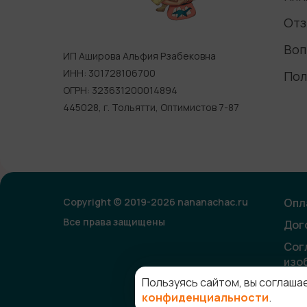
Отз
Воп
ИП Аширова Альфия Рзабековна
ИНН: 301728106700
Пол
ОГРН: 323631200014894
445028, г. Тольятти, Оптимистов 7-87
Copyright © 2019-2026 nananachac.ru
Опл
Все права защищены
Дог
Сог
изо
Пользуясь сайтом, вы соглаша
конфиденциальности
.