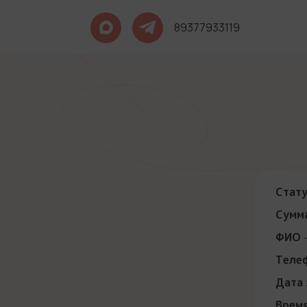
89377933119
Стат
Сумма
ФИО
-
Теле
Дата 
Время