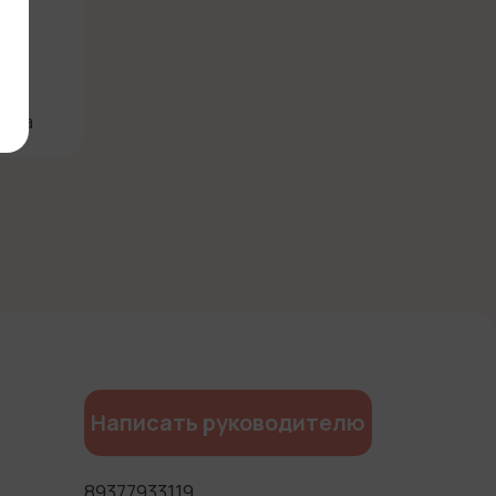
- Да
Написать руководителю
89377933119