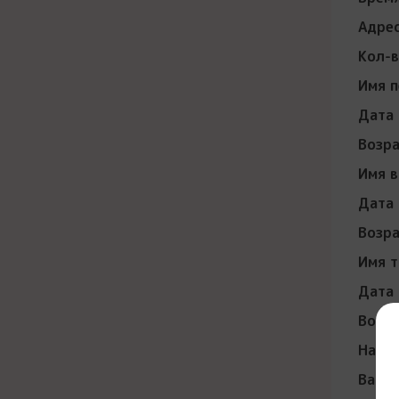
Адрес
Кол-в
Имя п
Дата 
Возра
Имя в
Дата 
Возра
Имя т
Дата 
Возра
Налич
Ваш р