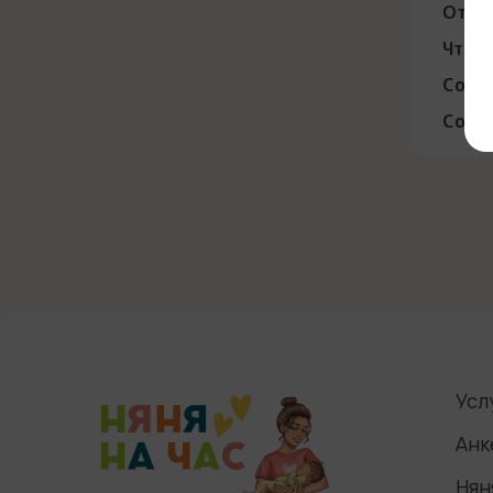
Откуд
Что в
Согла
Согла
Усл
Анк
Нян