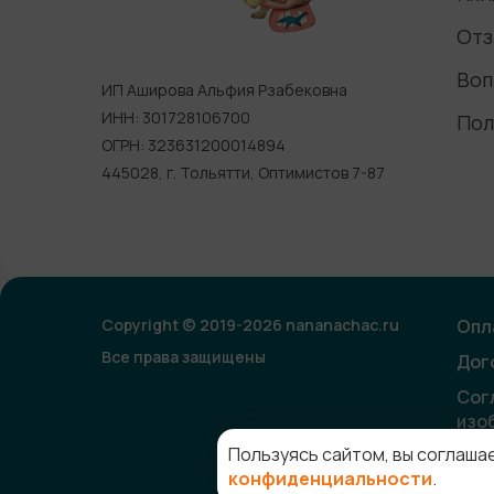
Отз
Воп
ИП Аширова Альфия Рзабековна
ИНН: 301728106700
Пол
ОГРН: 323631200014894
445028, г. Тольятти, Оптимистов 7-87
Copyright © 2019-2026 nananachac.ru
Опл
Все права защищены
Дог
Сог
изо
Пользуясь сайтом, вы соглаша
конфиденциальности
.