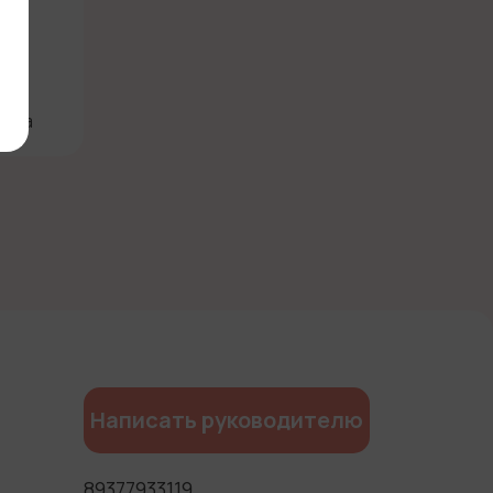
- Да
Написать руководителю
89377933119