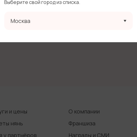
Выберите свой город из списка.
а о нас узнали
-
ходит в обязанности няни
-
Москва
сие на размещение фотографий ребенка
- Да
сие на рассылку сообщений посредством смс и e-mail
уги и цены
О компании
еты нянь
Франшиза
я у партнёров
Награды и СМИ