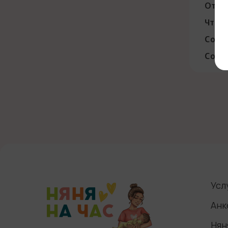
Откуд
Что в
Согла
Согла
Усл
Анк
Нян