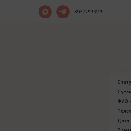
89377933119
Стат
Сумма
ФИО
-
Теле
Дата 
Время