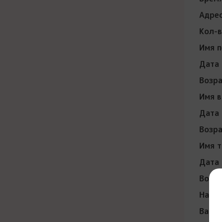
Адрес
Кол-в
Имя п
Дата 
Возра
Имя в
Дата 
Возра
Имя т
Дата 
Возра
Налич
Ваш р