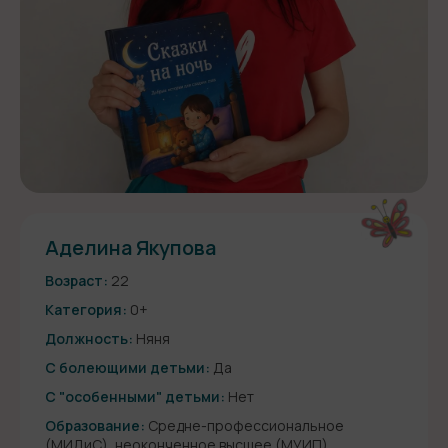
Аделина Якупова
Возраст:
22
Категория:
0+
Должность:
Няня
С болеющими детьми:
Да
С "особенными" детьми:
Нет
Образование:
Средне-профессиональное
(МИДиС), неоконченное высшее (МУИП)