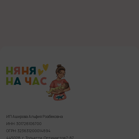
ИП Аширова Альфия Рзабековна
ИНН: 301728106700
ОГРН: 323631200014894
445028, г. Тольятти, Оптимистов 7-87