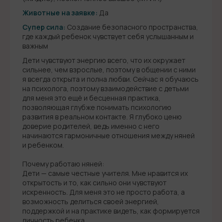
Животные на заявке:
Да
Супер сила:
Создание безопасного пространства,
где каждый ребенок чувствует себя услышанным и
важным
Дети чувствуют энергию всего, что их окружает
сильнее, чем взрослые, поэтому в общении с ними
я всегда открыта и полна любви. Сейчас я обучаюсь
на психолога, поэтому взаимодействие с детьми
для меня это ещё и бесценная практика,
позволяющая глубже понимать психологию
развития в реальном контакте. Я глубоко ценю
доверие родителей, ведь именно с него
начинаются гармоничные отношения между няней
и ребенком.
Почему работаю няней:
Дети — самые честные учителя. Мне нравится их
открытость и то, как сильно они чувствуют
искренность. Для меня это не просто работа, а
возможность делиться своей энергией,
поддержкой и на практике видеть, как формируется
личность ребенка.