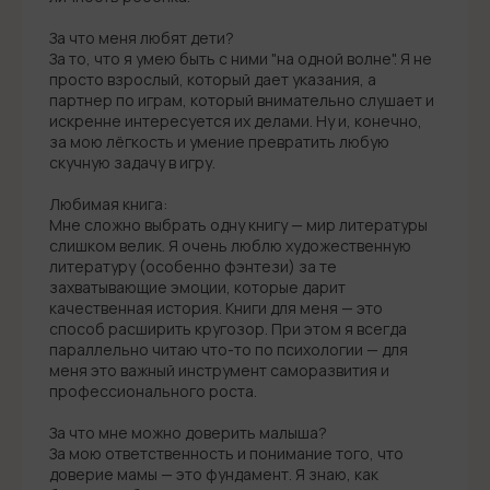
За что меня любят дети?
За то, что я умею быть с ними "на одной волне". Я не
просто взрослый, который дает указания, а
партнер по играм, который внимательно слушает и
искренне интересуется их делами. Ну и, конечно,
за мою лёгкость и умение превратить любую
скучную задачу в игру.
Любимая книга:
Мне сложно выбрать одну книгу — мир литературы
слишком велик. Я очень люблю художественную
литературу (особенно фэнтези) за те
захватывающие эмоции, которые дарит
качественная история. Книги для меня — это
способ расширить кругозор. При этом я всегда
параллельно читаю что-то по психологии — для
меня это важный инструмент саморазвития и
профессионального роста.
За что мне можно доверить малыша?
За мою ответственность и понимание того, что
доверие мамы — это фундамент. Я знаю, как