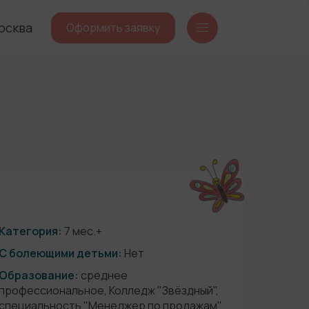
осква
Оформить заявку
Категория:
7 мес.+
С болеющими детьми:
Нет
Образование:
среднее
профессиональное, Колледж "Звёздный",
специальность "Менеджер по продажам"