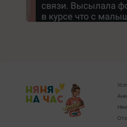
Усл
Анк
Нян
Отз