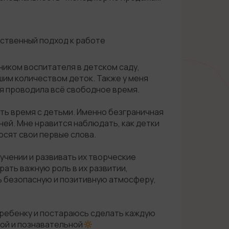
ственный подход к работе
щником воспитателя в детском саду,
шим количеством деток. Также у меня
 я проводила всё свободное время.
ть время с детьми. Именно безграничная
ней. Мне нравится наблюдать, как детки
осят свои первые слова.
учении и развивать их творческие
рать важную роль в их развитии,
ь безопасную и позитивную атмосферу,
 ребенку и постараюсь сделать каждую
лой и познавательной