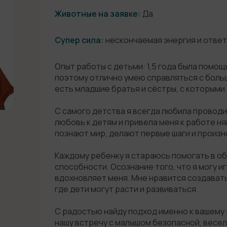
Животные на заявке:
Да
Супер сила:
нескончаемая энергия и ответ
Опыт работы с детьми: 1,5 года была помо
поэтому отлично умею справляться с боль
есть младшие братья и сёстры, с которыми
С самого детства я всегда любила проводи
любовь к детям и привела меня к работе ня
познают мир, делают первые шаги и произн
Каждому ребенку я стараюсь помогать в об
способности. Осознание того, что я могу иг
вдохновляет меня. Мне нравится создават
где дети могут расти и развиваться.
С радостью найду подход именно к вашему
нашу встречу с малышом безопасной, весе