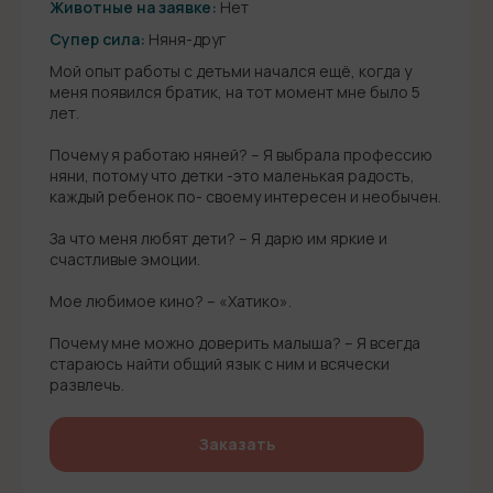
Животные на заявке:
Нет
Супер сила:
Няня-друг
Мой опыт работы с детьми начался ещё, когда у
меня появился братик, на тот момент мне было 5
лет.
Почему я работаю няней? – Я выбрала профессию
няни, потому что детки -это маленькая радость,
каждый ребенок по- своему интересен и необычен.
За что меня любят дети? – Я дарю им яркие и
счастливые эмоции.
Мое любимое кино? – «Хатико».
Почему мне можно доверить малыша? – Я всегда
стараюсь найти общий язык с ним и всячески
развлечь.
Заказать