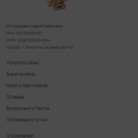
ИП Аширова Альфия Рзабековна
ИНН: 301728106700
ОГРН: 323631200014894
445028, г. Тольятти, Оптимистов 7-87
Услуги и цены
Анкеты нянь
Няня у партнёров
Отзывы
Вопросы и ответы
Полезные статьи
О компании