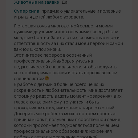
Животные на заявке:
Да
Супер сила:
придумаю увлекательные и полезные
игры для детей любого возраста.
Я старшая дочь в многодетной семье, и моими
лучшими друзьями и «подопечными» всегда были
младшие братья. Забота о них, совместные игры и
ответственность за них стали моей первой и самой
важной школой жизни.
Этот интерес перерос в осознанный
профессиональный выбор, я учусь на
педагогической специальности, чтобы получить
все необходимые знания и стать первоклассным
специалистом
В работе с детьми я больше всего ценю их
искренность и любознательность. Мне доставляет
огромную радость видеть момент «озарения» в их
глазах, когда они чему-то учатся, и быть
проводником в их удивительном мире открытий.
Доверить мне ребенка можно по трем простым
причинам: опыт, полученный в собственной семье,
который продолжает подкрепляться получением
профессионального образования; искренняя
любовь к детям; и осознание огромной