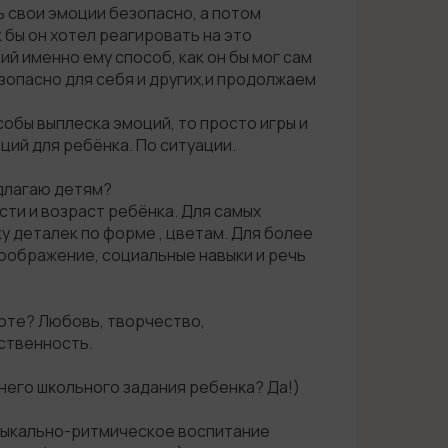
ь свои эмоции безопасно, а потом
к бы он хотел реагировать на это
 именно ему способ, как он бы мог сам
зопасно для себя и других,и продолжаем
собы выплеска эмоций, то просто игры и
ций для ребёнка. По ситуации.
едлагаю детям?
ти и возраст ребёнка. Для самых
у деталек по форме , цветам. Для более
воображение, социальные навыки и речь
боте? Любовь, творчество,
ственность.
него шĸольного задания ребенĸа? Да!)
узыкально-ритмическое воспитание