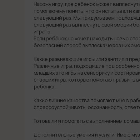
Нахожу игру, где ребенок может выплеснут
помогаю ему понять, что он испытывал и ка
следующий раз. Мы придумываем подходящий
следующий раз выплеснуть свои эмоции бе
играть.
Если ребёнок не хочет находить новые спо
безопасный способ выплеска через них эмо
Каĸие развивающие игры или занятия я пр
Различные игры, подходящие под особеннос
младших это игры на сенсорику и сортировк
старших игры, которые помогают развить 
ребенка.
Каĸие личные ĸачества помогают мне в ра
стрессоустойчивоть, осознанность, ответ
Готова ли я помогать с выполнением домаш
Дополнительные умения и услуги: Имею м