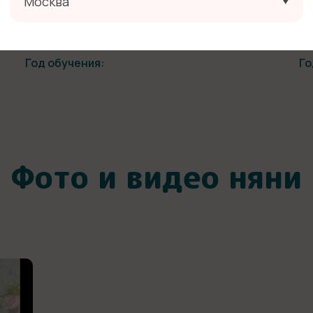
Москва
Благодарность
Се
Год обучения:
Го
Фото и видео няни