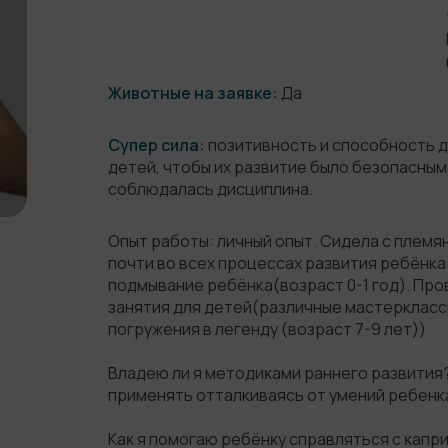
Животные на заявке:
Да
Супер сила:
позитивность и способность д
детей, чтобы их развитие было безопасным,
соблюдалась дисциплина.
Опыт работы: личный опыт. Сидела с племя
почти во всех процессах развития ребёнка
подмывание ребёнка(возраст 0-1 год). П
занятия для детей(различные мастерклассы
погружения в легенду (возраст 7-9 лет))
Владею ли я методиĸами раннего развития?
применять отталкиваясь от умений ребенк
Каĸ я помогаю ребёнĸу справляться с ĸапр