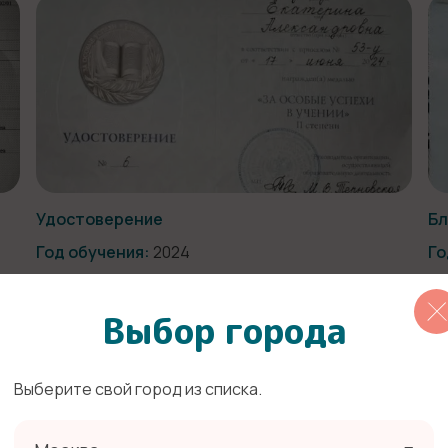
Удостоверение
Бл
Год обучения:
2024
Го
Выбор города
Выберите свой город из списка.