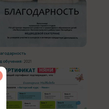
агодарность
д обучения:
2021