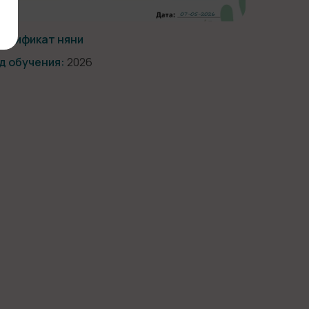
ртификат няни
д обучения:
2026