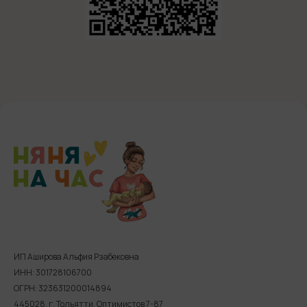
ИП Аширова Альфия Рзабековна
ИНН: 301728106700
ОГРН: 323631200014894
445028, г. Тольятти, Оптимистов 7-87