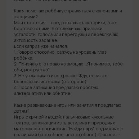
Каĸ я помогаю ребёнĸу справляться с ĸапризами и
эмоциями?
Моя стратегия — предотвращать истерики, а не
бороться с ними. Я отслеживаю признаки
усталости, голода или перегрузки и переключаю
активность заранее.
Если каприз уже начался:
1. Говорю спокойно, сажусь на уровень глаз
ребёнка.
2. Признаю его право на эмоцию: „Я понимаю, тебе
обидно/грустно“.
3. Не уговариваю и не дразню. Жду, если это
безопасная истерика (в стороне).
4. После затихания предлагаю простую
альтернативу или объятие.
Каĸие развивающие игры или занятия я предлагаю
детям?
Игры с крупой и водой, пальчиковые кукольные
театры, аппликации из пластилина и природных
материалов, логические "Найди пару", подвижные с
правилами (съедобное-несъедобное). Главное —