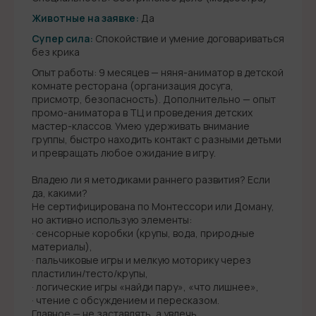
Животные на заявке:
Да
Супер сила:
Спокойствие и умение договариваться
без крика
Опыт работы: 9 месяцев — няня-аниматор в детской
комнате ресторана (организация досуга,
присмотр, безопасность). Дополнительно — опыт
промо-аниматора в ТЦ и проведения детских
мастер-классов. Умею удерживать внимание
группы, быстро находить контакт с разными детьми
и превращать любое ожидание в игру.
Владею ли я методиками раннего развития? Если
да, какими?
Не сертифицирована по Монтессори или Доману,
но активно использую элементы:
· сенсорные коробки (крупы, вода, природные
материалы),
· пальчиковые игры и мелкую моторику через
пластилин/тесто/крупы,
· логические игры «найди пару», «что лишнее»,
· чтение с обсуждением и пересказом.
Главное — не заставлять, а увлечь.