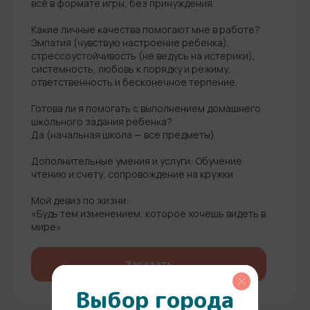
всё в формате игры, без принуждения.
Каĸие личные ĸачества помогают мне в работе?
Эмпатия (чувствую настроение ребенка),
стрессоустойчивость (не ведусь на истерики),
системность, любовь к порядку и режиму,
ответственность и бесконечное терпение.
Готова ли я помогать с выполнением домашнего
шĸольного задания ребенĸа?
Да (начальная школа — все предметы)
Дополнительные умения и услуги: Обучение
чтению и счету, сопровождение на кружки
Мой девиз по жизни:
«Будь тем изменением, которое хочешь видеть в
мире»
Заказать
Выбор города