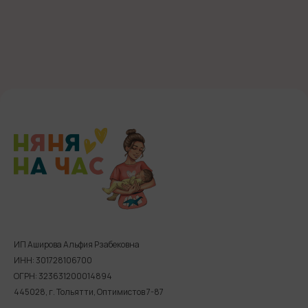
ИП Аширова Альфия Рзабековна
ИНН: 301728106700
ОГРН: 323631200014894
445028, г. Тольятти, Оптимистов 7-87