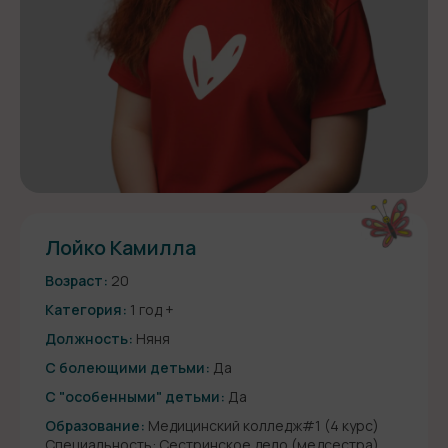
Лойко Камилла
Возраст:
20
Категория:
1 год +
Должность:
Няня
С болеющими детьми:
Да
С "особенными" детьми:
Да
Образование:
Медицинский колледж#1 (4 курс)
Специальность: Сестринское дело (медсестра)