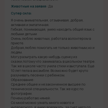
Животные на заявке:
Да
Супер сила:
Я очень внимательная, отзывчивая, добрая,
активная и эмпатичная.
Гибкая, понимающая, умею находить общий язык с
любыми детьми
Очень люблю животных, работала волонтером в
приюте.
Добрая,люблю помогать не только животным,но и
людям.
Могу разыграть какую-нибудь сценку из
сказки,потому что занималась в школьном театре.
Так же в школе часто учила стихи и выступала. Еще
10 лет пела в ансамбле. Возможно будет круто
разучивать песенки с ребенком.
Образование:
Среднее общее и незаконченное высшее по
технической специальности. Так же курс по
фотографии.
Почему работаю няней:
Со мной можно узнать много нового и
интересного, я умею вовлекать, за счет чего со