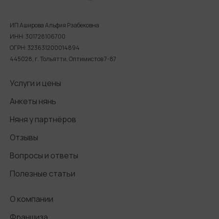
ИП Аширова Альфия Рзабековна
ИНН: 301728106700
ОГРН: 323631200014894
445028, г. Тольятти, Оптимистов 7-87
Услуги и цены
Анкеты нянь
Няня у партнёров
Отзывы
Вопросы и ответы
Полезные статьи
О компании
Франшиза