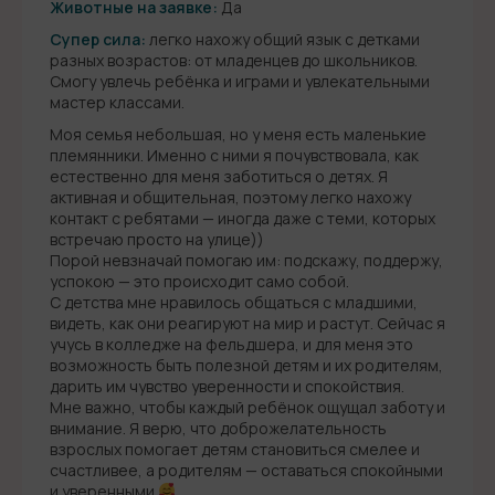
Животные на заявке:
Да
Супер сила:
легко нахожу общий язык с детками
разных возрастов: от младенцев до школьников.
Смогу увлечь ребёнка и играми и увлекательными
мастер классами.
Моя семья небольшая, но у меня есть маленькие
племянники. Именно с ними я почувствовала, как
естественно для меня заботиться о детях. Я
активная и общительная, поэтому легко нахожу
контакт с ребятами — иногда даже с теми, которых
встречаю просто на улице))
Порой невзначай помогаю им: подскажу, поддержу,
успокою — это происходит само собой.
С детства мне нравилось общаться с младшими,
видеть, как они реагируют на мир и растут. Сейчас я
учусь в колледже на фельдшера, и для меня это
возможность быть полезной детям и их родителям,
дарить им чувство уверенности и спокойствия.
Мне важно, чтобы каждый ребёнок ощущал заботу и
внимание. Я верю, что доброжелательность
взрослых помогает детям становиться смелее и
счастливее, а родителям — оставаться спокойными
и уверенными