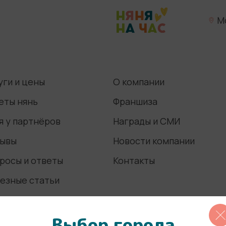
М
уги и цены
О компании
еты нянь
Франшиза
я у партнёров
Награды и СМИ
ывы
Новости компании
росы и ответы
Контакты
езные статьи
Выбор города