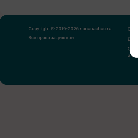
Copyright © 2019-2026 nananachac.ru
Опл
Все права защищены
Дог
Сог
изо