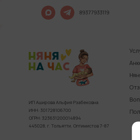
89377933119
Усл
Анк
Нян
Отз
Воп
ИП Аширова Альфия Рзабековна
ИНН: 301728106700
Пол
ОГРН: 323631200014894
445028, г. Тольятти, Оптимистов 7-87