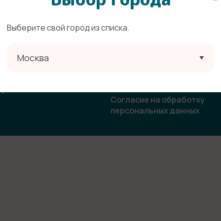
Выберите свой город из списка.
ата
Политика конфиденциальн
Москва
овор-оферта
Согласие на получение
рекламной и информацион
ласие на использование
рассылки
бражения
Согласие на обработку
персональных данных