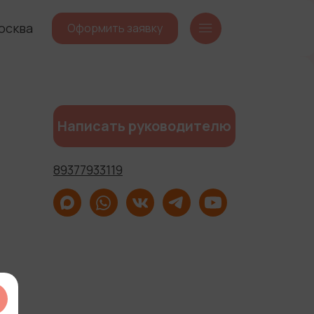
осква
Оформить заявку
Написать руководителю
89377933119