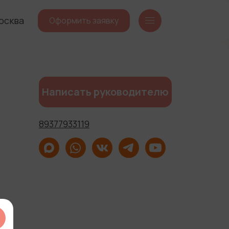
осква
Оформить заявку
Написать руководителю
89377933119