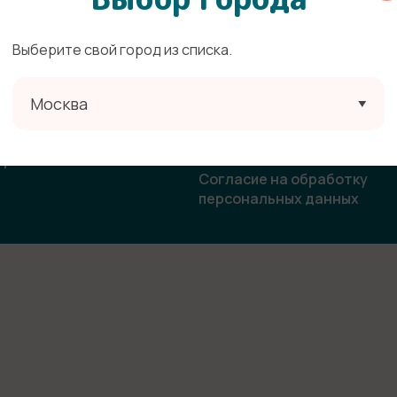
Выберите свой город из списка.
ата
Политика конфиденциальн
Москва
овор-оферта
Согласие на получение
рекламной и информацион
ласие на использование
рассылки
бражения
Согласие на обработку
персональных данных