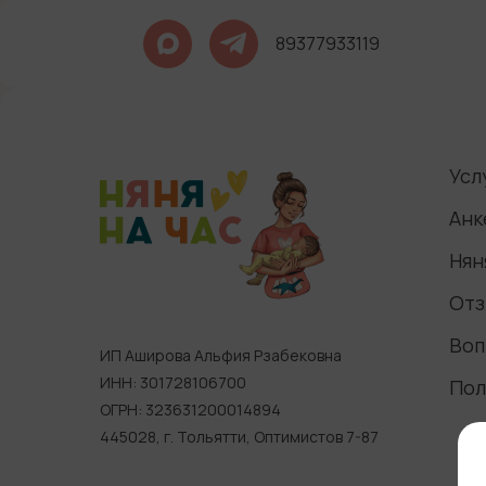
89377933119
Усл
Анк
Нян
Отз
Воп
ИП Аширова Альфия Рзабековна
ИНН: 301728106700
Пол
ОГРН: 323631200014894
445028, г. Тольятти, Оптимистов 7-87