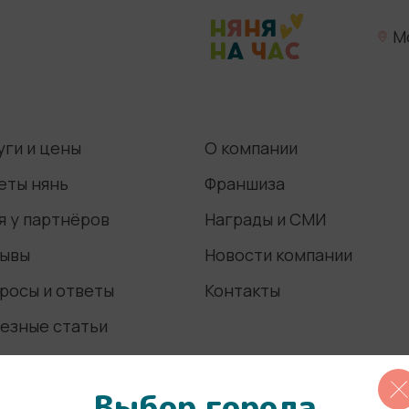
М
уги и цены
О компании
еты нянь
Франшиза
я у партнёров
Награды и СМИ
ывы
Новости компании
росы и ответы
Контакты
езные статьи
Выбор города