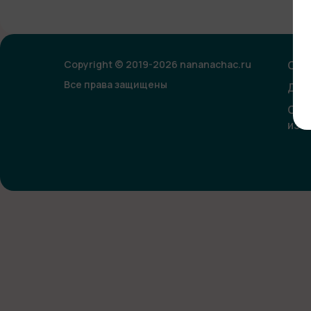
Copyright © 2019-2026 nananachac.ru
Опл
Все права защищены
Дог
Сог
изо