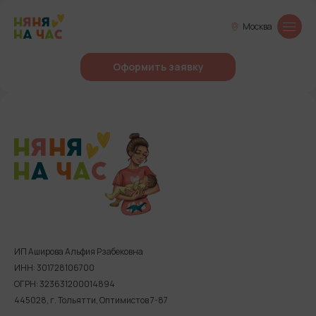
Москва
Оформить заявку
ИП Аширова Альфия Рзабековна
ИНН: 301728106700
ОГРН: 323631200014894
445028, г. Тольятти, Оптимистов 7-87