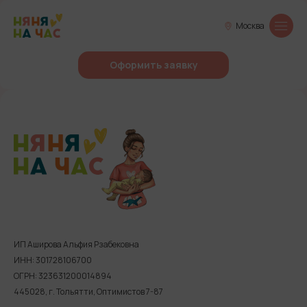
Москва
Оформить заявку
ИП Аширова Альфия Рзабековна
ИНН: 301728106700
ОГРН: 323631200014894
445028, г. Тольятти, Оптимистов 7-87