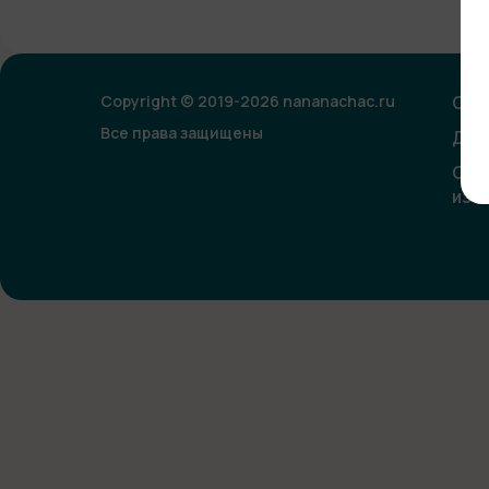
Copyright © 2019-2026 nananachac.ru
Опл
Все права защищены
Дог
Сог
изо