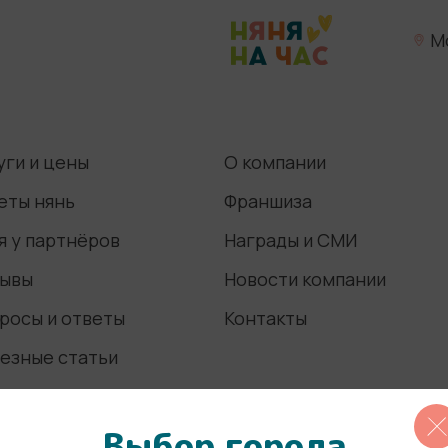
М
уги и цены
О компании
еты нянь
Франшиза
я у партнёров
Награды и СМИ
ывы
Новости компании
росы и ответы
Контакты
езные статьи
Выбор города