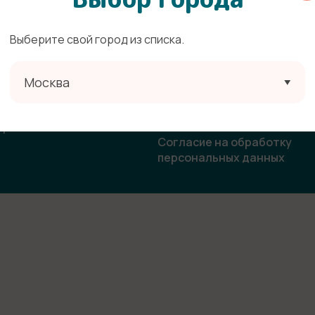
Выберите свой город из списка.
ата
Политика конфиденциальн
Москва
овор-оферта
Согласие на получение
рекламной и информацион
ласие на использование
рассылки
бражения
Согласие на обработку
персональных данных