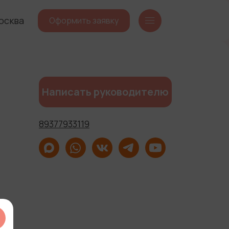
осква
Оформить заявку
Написать руководителю
89377933119