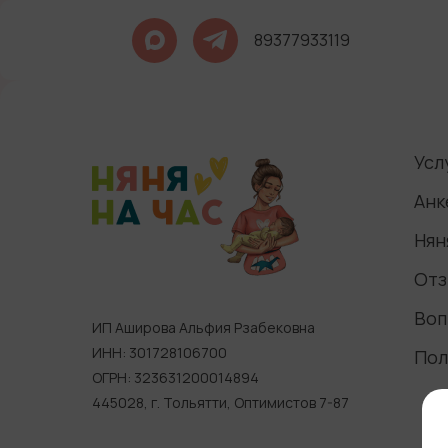
89377933119
Усл
Анк
Нян
Отз
Воп
ИП Аширова Альфия Рзабековна
ИНН: 301728106700
Пол
ОГРН: 323631200014894
445028, г. Тольятти, Оптимистов 7-87