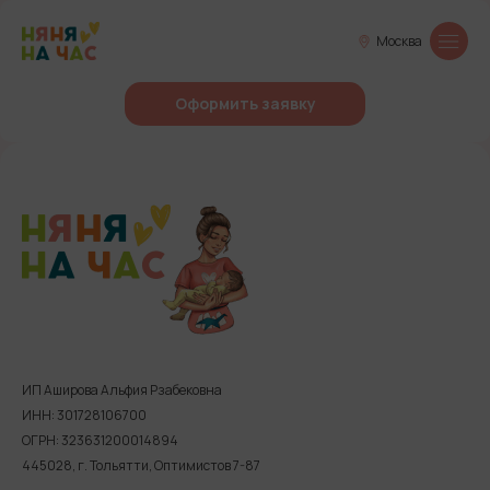
Москва
Оформить заявку
ИП Аширова Альфия Рзабековна
ИНН: 301728106700
ОГРН: 323631200014894
445028, г. Тольятти, Оптимистов 7-87