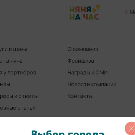
М
уги и цены
О компании
еты нянь
Франшиза
я у партнёров
Награды и СМИ
ывы
Новости компании
росы и ответы
Контакты
езные статьи
Выбор города