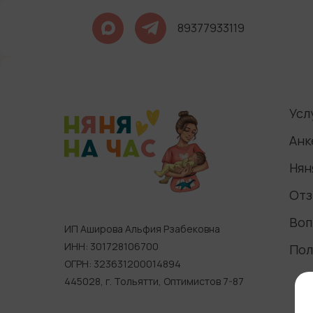
89377933119
Усл
Анк
Нян
Отз
Воп
ИП Аширова Альфия Рзабековна
ИНН: 301728106700
Пол
ОГРН: 323631200014894
445028, г. Тольятти, Оптимистов 7-87