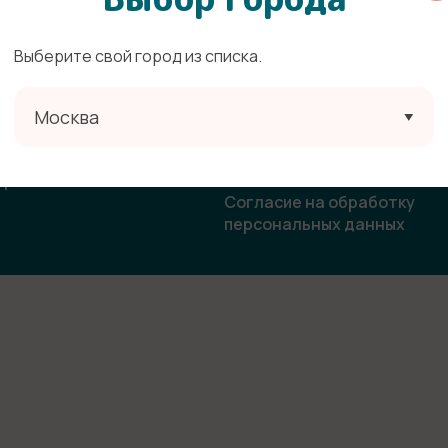
Выберите свой город из списка.
ата
Политика конфиденциальн
Москва
овор-оферта
Согласие на получение
рекламной и информацион
ласие на использование
рассылки
бражения
Согласие на обработку
персональных данных