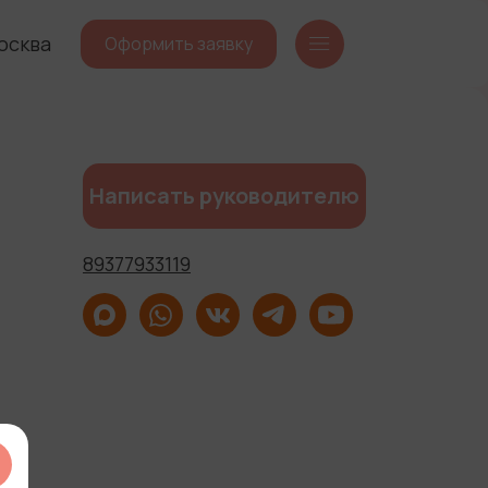
осква
Оформить заявку
Написать руководителю
89377933119