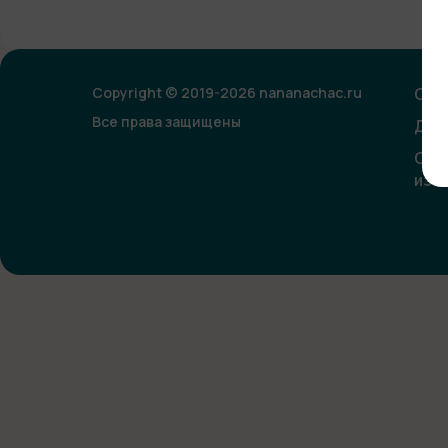
Copyright © 2019-2026 nananachac.ru
Опл
Все права защищены
Дог
Сог
изо