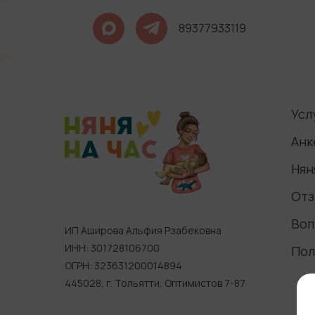
89377933119
Усл
Анк
Нян
Отз
Воп
ИП Аширова Альфия Рзабековна
ИНН: 301728106700
Пол
ОГРН: 323631200014894
445028, г. Тольятти, Оптимистов 7-87