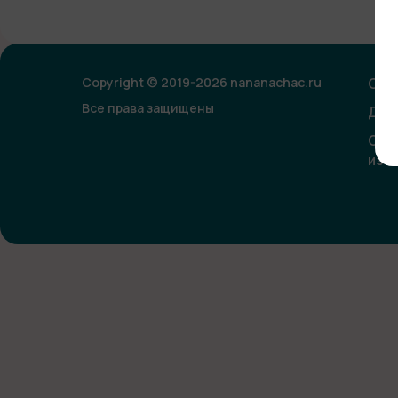
Copyright © 2019-2026 nananachac.ru
Опл
Все права защищены
Дог
Сог
изо