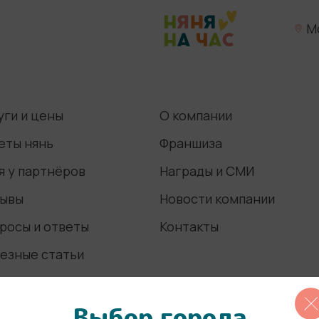
М
уги и цены
О компании
еты нянь
Франшиза
я у партнёров
Награды и СМИ
ывы
Новости компании
росы и ответы
Контакты
езные статьи
Выбор города