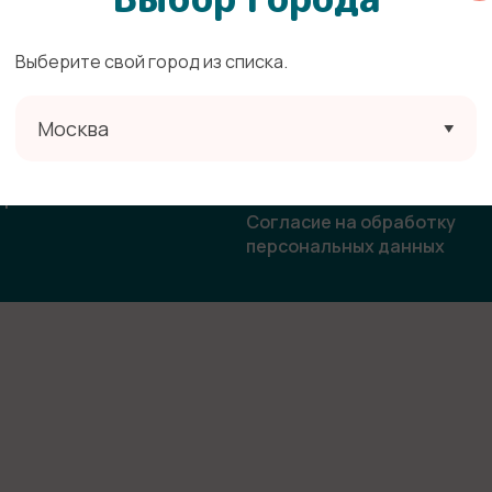
Выберите свой город из списка.
ата
Политика конфиденциальн
Москва
овор-оферта
Согласие на получение
рекламной и информацион
ласие на использование
рассылки
бражения
Согласие на обработку
персональных данных