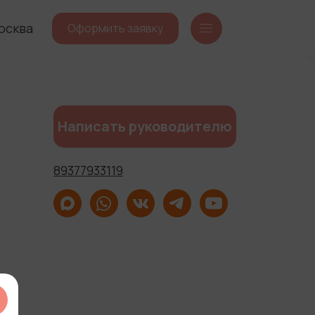
осква
Оформить заявку
Написать руководителю
89377933119