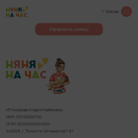
Москва
Оформить заявку
ИП Аширова Альфия Рзабековна
ИНН: 301728106700
ОГРН: 323631200014894
445028, г. Тольятти, Оптимистов 7-87