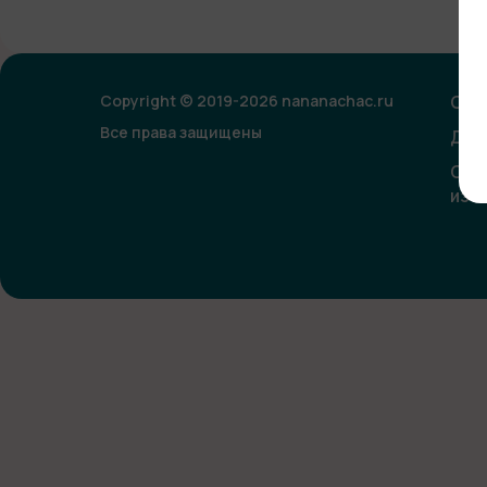
Copyright © 2019-2026 nananachac.ru
Опл
Все права защищены
Дог
Сог
изо