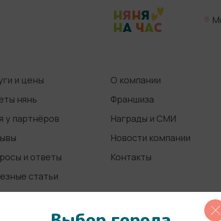
М
уги и цены
О компании
еты нянь
Франшиза
я у партнёров
Награды и СМИ
ывы
Новости компании
росы и ответы
Контакты
езные статьи
Выбор города