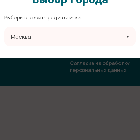
Выберите свой город из списка.
ата
Политика конфиденциальн
Москва
овор-оферта
Согласие на получение
рекламной и информацион
ласие на использование
рассылки
бражения
Согласие на обработку
персональных данных