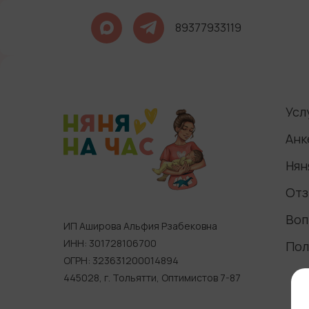
89377933119
Усл
Анк
Нян
Отз
Воп
ИП Аширова Альфия Рзабековна
ИНН: 301728106700
Пол
ОГРН: 323631200014894
445028, г. Тольятти, Оптимистов 7-87