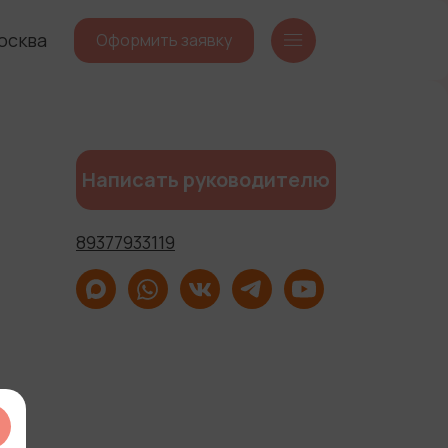
осква
Оформить заявку
Написать руководителю
89377933119