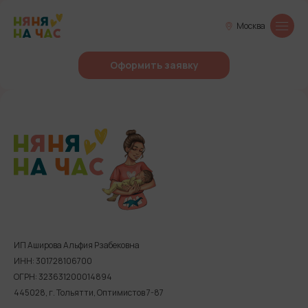
Москва
Оформить заявку
ИП Аширова Альфия Рзабековна
ИНН: 301728106700
ОГРН: 323631200014894
445028, г. Тольятти, Оптимистов 7-87