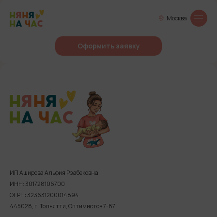
Москва
Оформить заявку
ИП Аширова Альфия Рзабековна
ИНН: 301728106700
ОГРН: 323631200014894
445028, г. Тольятти, Оптимистов 7-87