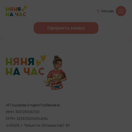
Москва
Оформить заявку
ИП Аширова Альфия Рзабековна
ИНН: 301728106700
ОГРН: 323631200014894
445028, г. Тольятти, Оптимистов 7-87