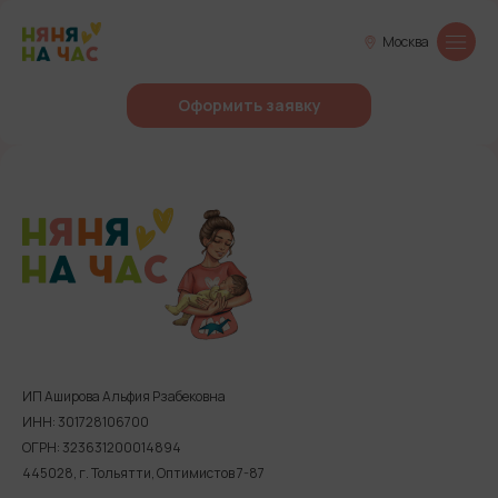
Москва
Оформить заявку
ИП Аширова Альфия Рзабековна
ИНН: 301728106700
ОГРН: 323631200014894
445028, г. Тольятти, Оптимистов 7-87