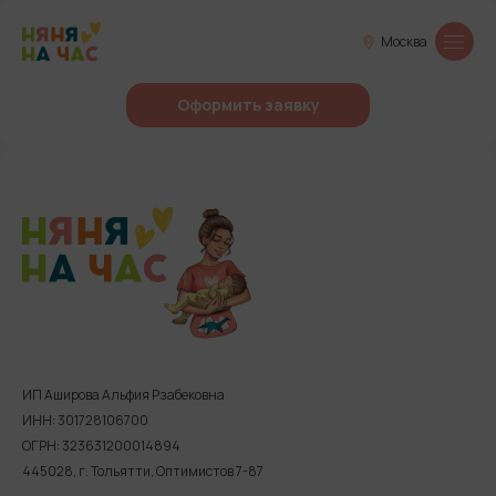
Москва
Оформить заявку
ИП Аширова Альфия Рзабековна
ИНН: 301728106700
ОГРН: 323631200014894
445028, г. Тольятти, Оптимистов 7-87