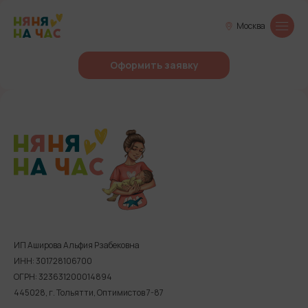
Москва
Оформить заявку
ИП Аширова Альфия Рзабековна
ИНН: 301728106700
ОГРН: 323631200014894
445028, г. Тольятти, Оптимистов 7-87