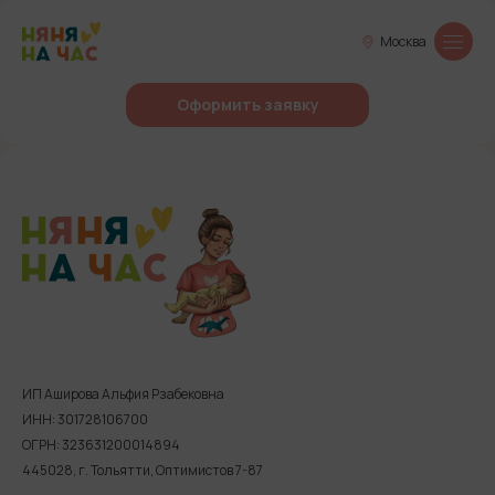
Москва
Оформить заявку
ИП Аширова Альфия Рзабековна
ИНН: 301728106700
ОГРН: 323631200014894
445028, г. Тольятти, Оптимистов 7-87