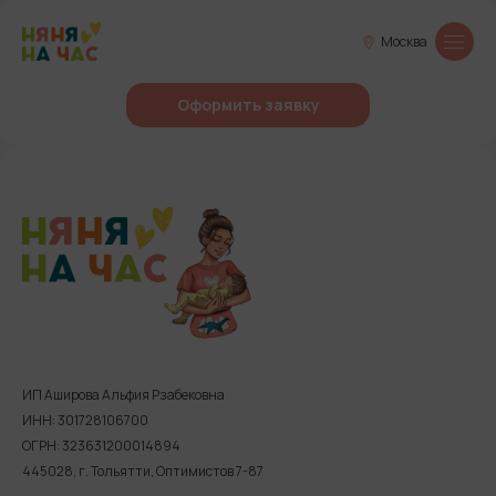
Москва
Оформить заявку
ИП Аширова Альфия Рзабековна
ИНН: 301728106700
ОГРН: 323631200014894
445028, г. Тольятти, Оптимистов 7-87