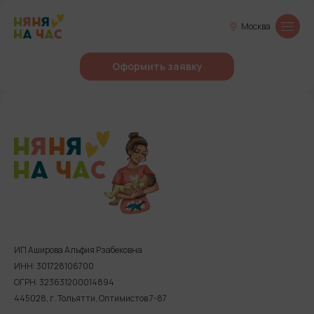
Москва
Оформить заявку
ИП Аширова Альфия Рзабековна
ИНН: 301728106700
ОГРН: 323631200014894
445028, г. Тольятти, Оптимистов 7-87