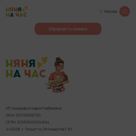
Москва
Оформить заявку
ИП Аширова Альфия Рзабековна
ИНН: 301728106700
ОГРН: 323631200014894
445028, г. Тольятти, Оптимистов 7-87