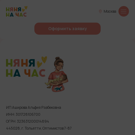
Москва
Оформить заявку
ИП Аширова Альфия Рзабековна
ИНН: 301728106700
ОГРН: 323631200014894
445028, г. Тольятти, Оптимистов 7-87