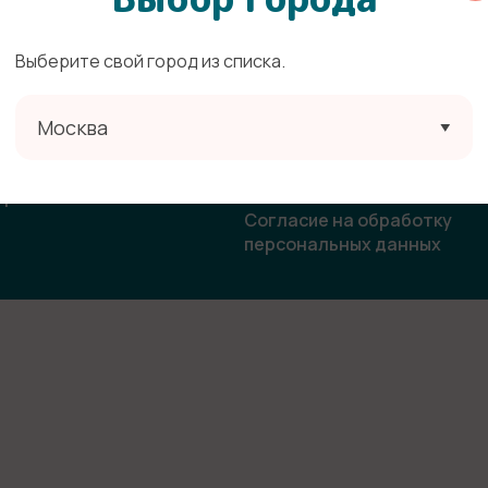
Выберите свой город из списка.
ата
Политика конфиденциальн
Москва
овор-оферта
Согласие на получение
рекламной и информацион
ласие на использование
рассылки
бражения
Согласие на обработку
персональных данных