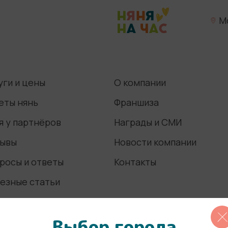
М
уги и цены
О компании
еты нянь
Франшиза
я у партнёров
Награды и СМИ
ывы
Новости компании
росы и ответы
Контакты
езные статьи
Выбор города