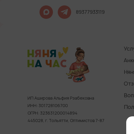
89377933119
Усл
Анк
Нян
Отз
Воп
ИП Аширова Альфия Рзабековна
ИНН: 301728106700
Пол
ОГРН: 323631200014894
445028, г. Тольятти, Оптимистов 7-87