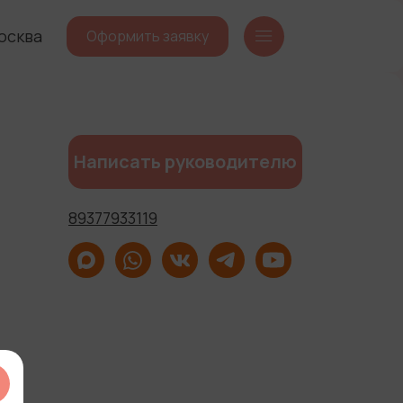
осква
Оформить заявку
Написать руководителю
89377933119