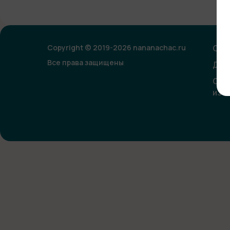
Copyright © 2019-2026 nananachac.ru
Опл
Все права защищены
Дог
Сог
изо