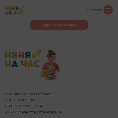
Москва
Оформить заявку
ИП Аширова Альфия Рзабековна
ИНН: 301728106700
ОГРН: 323631200014894
445028, г. Тольятти, Оптимистов 7-87