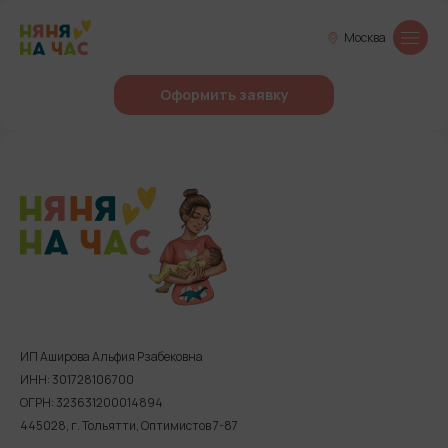
Москва
Оформить заявку
ИП Аширова Альфия Рзабековна
ИНН: 301728106700
ОГРН: 323631200014894
445028, г. Тольятти, Оптимистов 7-87