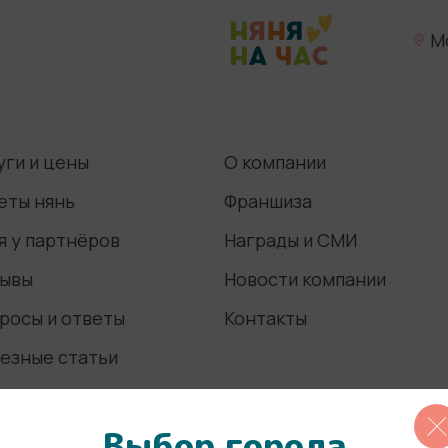
М
уги и цены
О компании
еты нянь
Франшиза
я у партнёров
Награды и СМИ
ывы
Новости компании
росы и ответы
Контакты
езные статьи
Выбор города