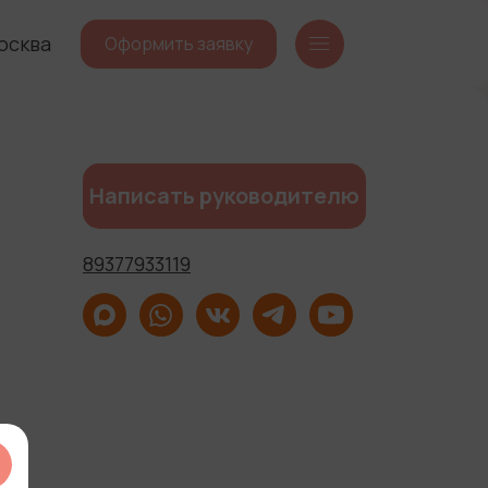
осква
Оформить заявку
Написать руководителю
89377933119