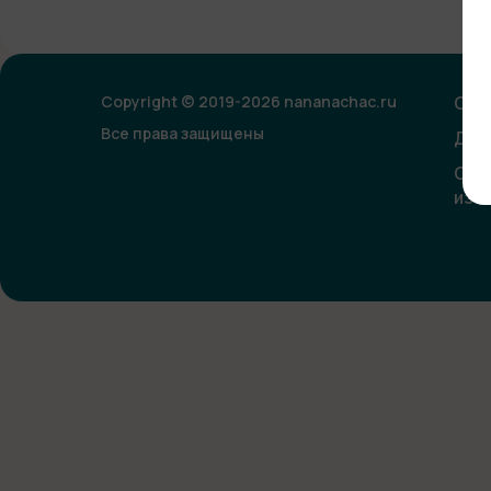
Copyright © 2019-2026 nananachac.ru
Опл
Все права защищены
Дог
Сог
изо