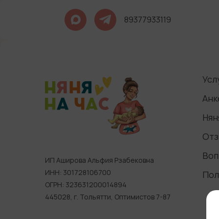
89377933119
Усл
Анк
Нян
Отз
Воп
ИП Аширова Альфия Рзабековна
ИНН: 301728106700
Пол
ОГРН: 323631200014894
445028, г. Тольятти, Оптимистов 7-87