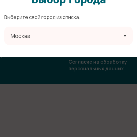
Выберите свой город из списка.
ата
Политика конфиденциальн
Москва
овор-оферта
Согласие на получение
рекламной и информацион
ласие на использование
рассылки
бражения
Согласие на обработку
персональных данных