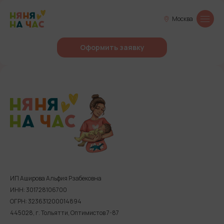
Москва
Оформить заявку
ИП Аширова Альфия Рзабековна
ИНН: 301728106700
ОГРН: 323631200014894
445028, г. Тольятти, Оптимистов 7-87