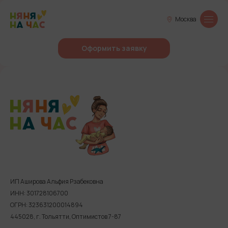
Москва
Оформить заявку
ИП Аширова Альфия Рзабековна
ИНН: 301728106700
ОГРН: 323631200014894
445028, г. Тольятти, Оптимистов 7-87