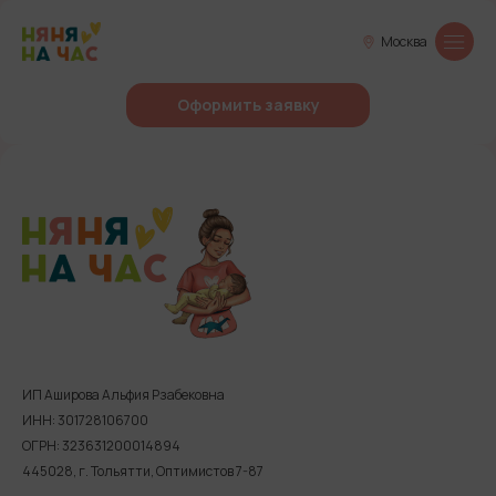
Москва
Оформить заявку
ИП Аширова Альфия Рзабековна
ИНН: 301728106700
ОГРН: 323631200014894
445028, г. Тольятти, Оптимистов 7-87