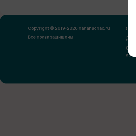
Copyright © 2019-2026 nananachac.ru
Опл
Все права защищены
Дог
Сог
изо