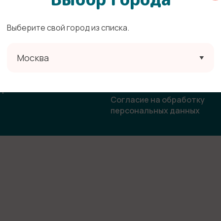
Выберите свой город из списка.
ата
Политика конфиденциальн
Москва
овор-оферта
Согласие на получение
рекламной и информацион
ласие на использование
рассылки
бражения
Согласие на обработку
персональных данных