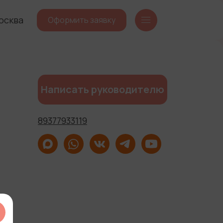
осква
Оформить заявку
Написать руководителю
89377933119