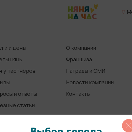
М
уги и цены
О компании
еты нянь
Франшиза
я у партнёров
Награды и СМИ
ывы
Новости компании
росы и ответы
Контакты
езные статьи
Выбор города