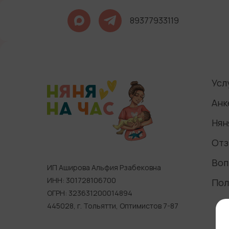
89377933119
Усл
Анк
Нян
Отз
Воп
ИП Аширова Альфия Рзабековна
ИНН: 301728106700
Пол
ОГРН: 323631200014894
445028, г. Тольятти, Оптимистов 7-87