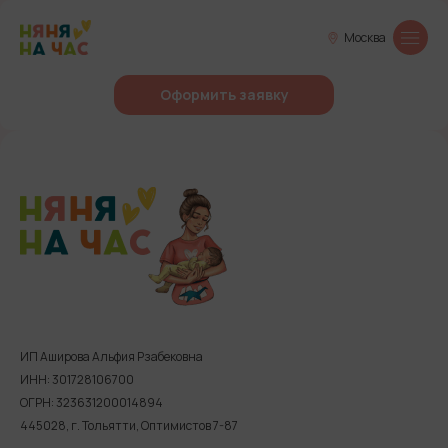
Москва
Оформить заявку
ИП Аширова Альфия Рзабековна
ИНН: 301728106700
ОГРН: 323631200014894
445028, г. Тольятти, Оптимистов 7-87