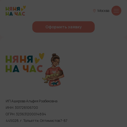
Москва
Оформить заявку
ИП Аширова Альфия Рзабековна
ИНН: 301728106700
ОГРН: 323631200014894
445028, г. Тольятти, Оптимистов 7-87