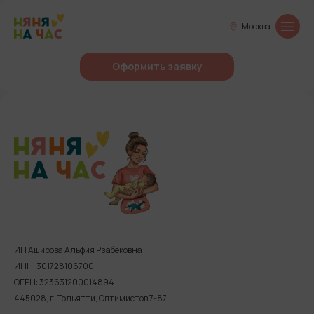
Москва
Оформить заявку
ИП Аширова Альфия Рзабековна
ИНН: 301728106700
ОГРН: 323631200014894
445028, г. Тольятти, Оптимистов 7-87