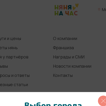
М
уги и цены
О компании
еты нянь
Франшиза
я у партнёров
Награды и СМИ
ывы
Новости компании
росы и ответы
Контакты
езные статьи
Выбор города