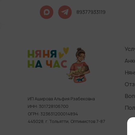
89377933119
Усл
Анк
Нян
Отз
Воп
ИП Аширова Альфия Рзабековна
ИНН: 301728106700
Пол
ОГРН: 323631200014894
445028, г. Тольятти, Оптимистов 7-87