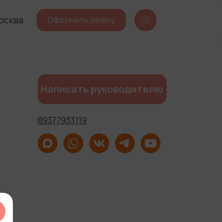
осква
Оформить заявку
Написать руководителю
89377933119