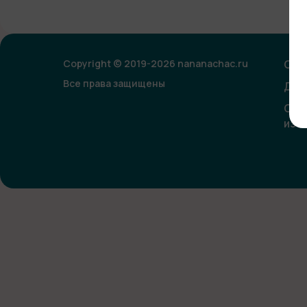
Copyright © 2019-2026 nananachac.ru
Опл
Все права защищены
Дог
Сог
изо