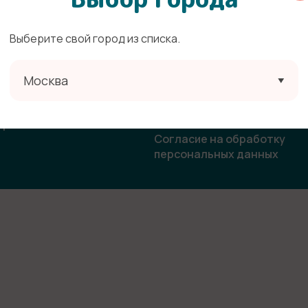
Выберите свой город из списка.
ата
Политика конфиденциальн
Москва
овор-оферта
Согласие на получение
рекламной и информацион
ласие на использование
рассылки
бражения
Согласие на обработку
персональных данных