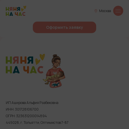
Москва
Оформить заявку
ИП Аширова Альфия Рзабековна
ИНН: 301728106700
ОГРН: 323631200014894
445028, г. Тольятти, Оптимистов 7-87