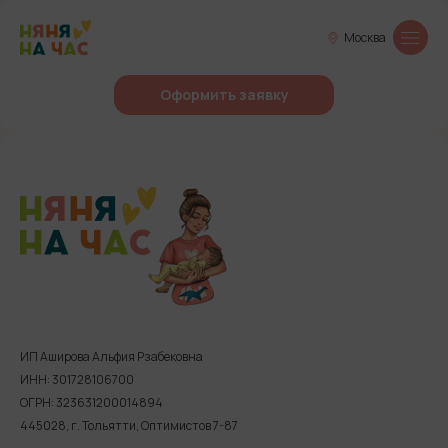
Москва
Оформить заявку
ИП Аширова Альфия Рзабековна
ИНН: 301728106700
ОГРН: 323631200014894
445028, г. Тольятти, Оптимистов 7-87