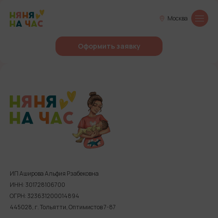
Москва
Оформить заявку
ИП Аширова Альфия Рзабековна
ИНН: 301728106700
ОГРН: 323631200014894
445028, г. Тольятти, Оптимистов 7-87