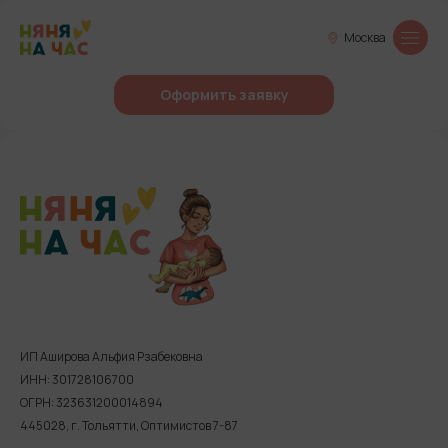
Москва
Оформить заявку
ИП Аширова Альфия Рзабековна
ИНН: 301728106700
ОГРН: 323631200014894
445028, г. Тольятти, Оптимистов 7-87