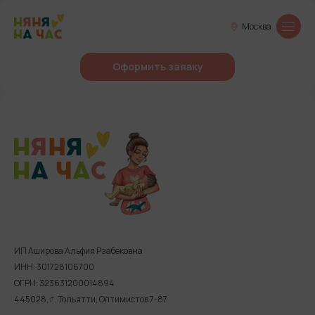
Москва
Оформить заявку
ИП Аширова Альфия Рзабековна
ИНН: 301728106700
ОГРН: 323631200014894
445028, г. Тольятти, Оптимистов 7-87